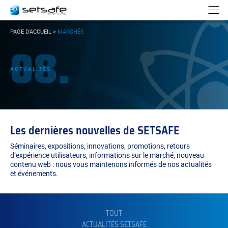
Panneau de gestion des cookies
Aller au contenu
Aller à la navigation
N
VOUS
PAGE D'ACCUEIL
>
MARCHÉS
ÊTES
08.
ICI :
ACTUALITÉS
Les dernières nouvelles de SETSAFE
Séminaires, expositions, innovations, promotions, retours
d’expérience utilisateurs, informations sur le marché, nouveau
contenu web : nous vous maintenons informés de nos actualités
et événements.
FILTRER
PAR
CATÉGORIE :
TOUT
ACTUALITÉS SETSAFE