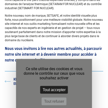
notre capacité à tirer parti d’autres expertises diverses, y compris dans les
domaines de l’analyse thermique (SETARAM FOR NUCLEAR) et du contrôle
industriel (SETSMART FOR NUCLEAR).
Notre nouveau nom de marque, SETSAFE, et notre identité visuelle plus
forte, nous positionnent pour une meilleure visibilité globale. Notre nouveau
site internet et nos outils marketing formalisent notre nouvelle offre et les
capacités de nos experts en ingénierie et en gestion de projet – tous nous
soutenant parfaitement dans notre mission d’apporter notre expertise à la
plus large base de clients et de continuer à aborder divers projets dans le
domaine du nucléaire.
Nous vous invitons à lire nos autres actualités, à parcourir
notre site internet et à devenir membre pour accéder à
notre contenu exclusif !
Ce site utilise des cookies et vous
donne le contrôle sur ceux que vous
souhaitez activer
KEP TECHNOLOGIES SÉLECTIONNÉE POUR LE PROJET
Article
EUROPÉEN CHANCE
précédent :
Tout accepter
UNE NOUVELLE EMPREINTE DIGITALE !
Article
suivant :
Tout refuser