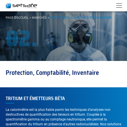
Panneau de gestion des cookies
Aller au contenu
Aller à la navigation
N
VOUS
PAGE D'ACCUEIL
>
MARCHÉS
>
PROTECTION, COMPTABILITÉ, INVENTAIRE
ÊTES
02.
ICI :
MARCHÉS
Protection, Comptabilité, Inventaire
TRITIUM ET ÉMETTEURS BÉTA
La calorimétrie est la plus fiable parmi les techniques d’analyses non
destructives de quantification des teneurs en tritium. Couplée à la
spectrométrie gamma ou au comptage neutronique, elle permet la
quantification du tritium en présence d’autres radionucléides. Nos solutions