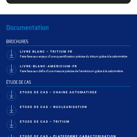
Documentation
BROCHURES
LIVRE BLANC – TRITIUM FR
–
Faire face aux enjeux d’une quantification précise du tritium grâce à la calorimétrie
LIVRE-BLANC-AMERICIUM-FR
–
Faire face aux défis d’une mesure précise de l’américium grâce à la calorimétrie
ÉTUDE DE CAS
ETUDE DE CAS – CHAINE AUTOMATISEE
ETUDE DE CAS – NUCLEARISATION
ETUDE DE CAS – TRITIUM
ETUDE DE CAS – PLATEFORME CARACTERISATION